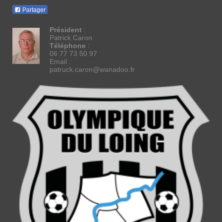
Partager
Président
:
Patrick Caron
Téléphone
:
06 77 73 50 97
Email :
patruck.caron@wanadoo.fr