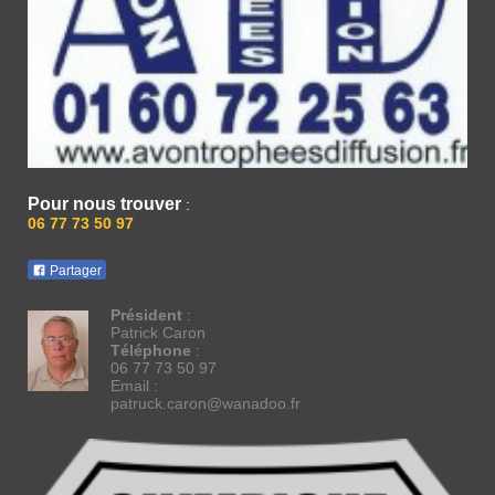
Pour nous trouver
:
06 77 73 50 97
Partager
Président
:
Patrick Caron
Téléphone
:
06 77 73 50 97
Email :
patruck.caron@wanadoo.fr