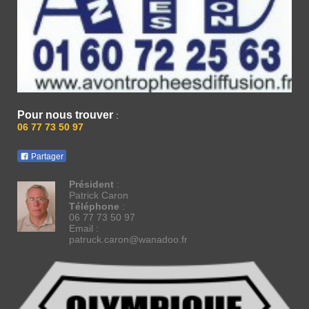
Pour nous trouver
:
06 77 73 50 97
Partager
Président
:
Patrick Caron
Téléphone
:
06 77 73 50 97
Email :
patruck.caron@wanadoo.fr