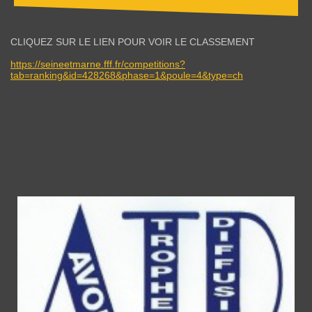
CLIQUEZ SUR LE LIEN POUR VOIR LE CLASSEMENT
https://seineetmarne.fff.fr/competitions?
tab=ranking&id=428268&phase=1&poule=4&type=ch