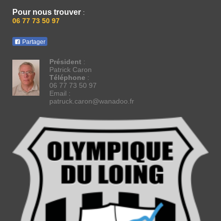
Pour nous trouver
:
06 77 73 50 97
Partager
Président
:
Patrick Caron
Téléphone
:
06 77 73 50 97
Email :
patruck.caron@wanadoo.fr