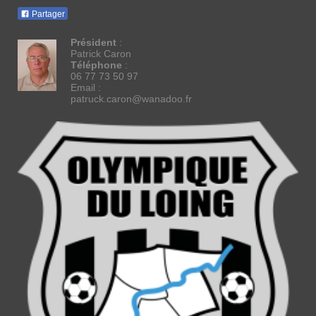
Partager
Président
:
Patrick Caron
Téléphone
:
06 77 73 50 97
Email :
patruck.caron@wanadoo.fr