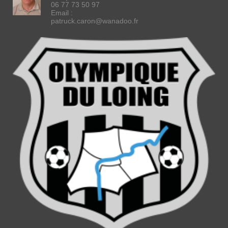
06 77 73 50 97
Email :
patruck.caron@wanadoo.fr