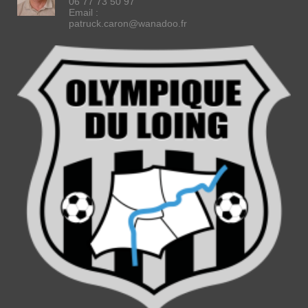
06 77 73 50 97
Email :
patruck.caron@wanadoo.fr