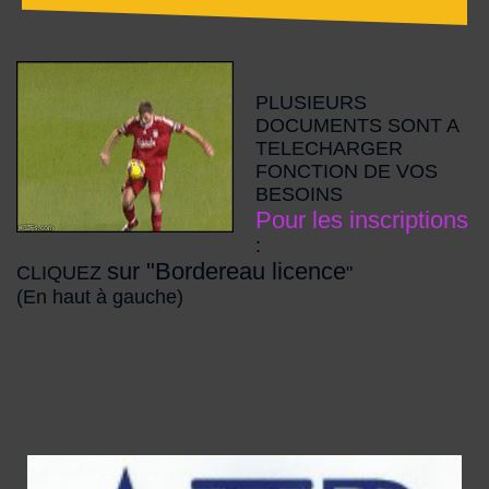
PLUSIEURS
DOCUMENTS SONT A
TELECHARGER
FONCTION DE VOS
BESOINS
Pour les inscriptions
:
sur "Bordereau licence
CLIQUEZ
"
(En haut à gauche)